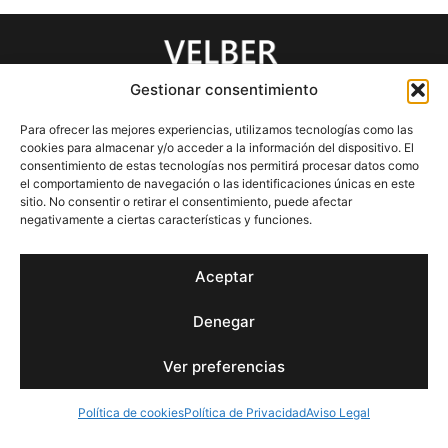
Gestionar consentimiento
INICIO
EL ESTUDIO
EQUIPO
PROYECTOS Y OBRAS
CLIENTES
CONTACTO
Para ofrecer las mejores experiencias, utilizamos tecnologías como las
Tel: 619 373 949 / 669 969 049
cookies para almacenar y/o acceder a la información del dispositivo. El
Email: administracion@velbersl.com
consentimiento de estas tecnologías nos permitirá procesar datos como
Oficinas: Madrid y Valdemorillo
el comportamiento de navegación o las identificaciones únicas en este
sitio. No consentir o retirar el consentimiento, puede afectar
negativamente a ciertas características y funciones.
Aviso Legal
Política de Privacidad
Política de cookies
Accesibilidad
Aceptar
Diseño y desarrollo
Cleancom.es
Denegar
Ver preferencias
Política de cookies
Política de Privacidad
Aviso Legal