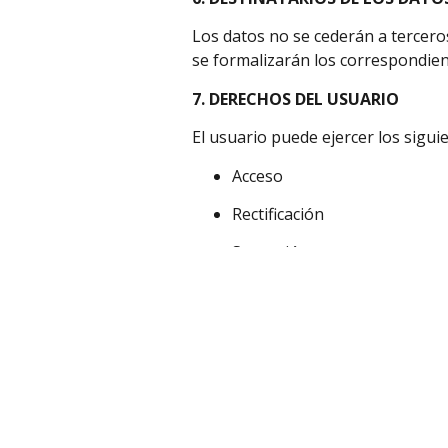
Los datos no se cederán a terceros
se formalizarán los correspondien
7. DERECHOS DEL USUARIO
El usuario puede ejercer los sigui
Acceso
Rectificación
Supresión
Oposición
Limitación del tratamiento
Portabilidad
Para ejercer estos derechos deberá
administracion@velbersl.co