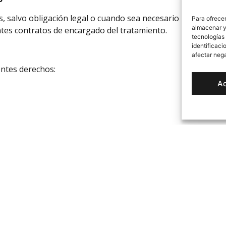
, salvo obligación legal o cuando sea necesario para la pres
Para ofrecer
almacenar y/
tes contratos de encargado del tratamiento.
tecnologías
identificaci
afectar nega
entes derechos:
A
 enviar una solicitud junto con copia de su DNI a:
m